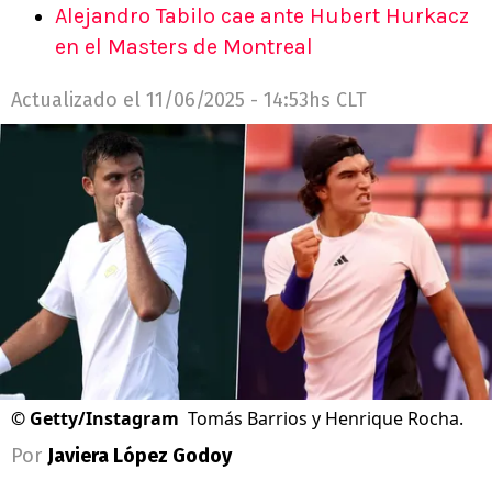
Alejandro Tabilo cae ante Hubert Hurkacz
en el Masters de Montreal
Actualizado el
11/06/2025 - 14:53hs CLT
©
Getty/Instagram
Tomás Barrios y Henrique Rocha.
Por
Javiera López Godoy