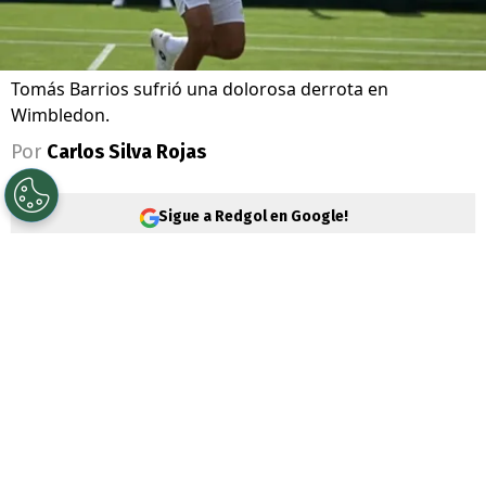
Tomás Barrios sufrió una dolorosa derrota en
Wimbledon.
Por
Carlos Silva Rojas
Sigue a Redgol en Google!
Dolor. Eso define lo que debe estar
sintiendo en este momento el tenista
chileno
Tomás Barrios
(135°), que quedó
eliminado, tras una verdadera batalla
tenística, del cuadro principal de