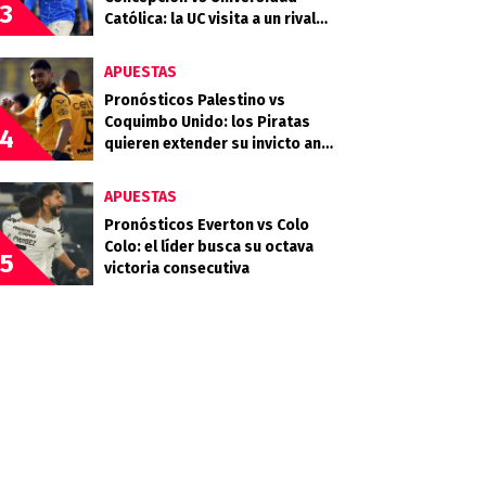
3
Católica: la UC visita a un rival
que llega en racha
APUESTAS
Pronósticos Palestino vs
Coquimbo Unido: los Piratas
4
quieren extender su invicto ante
los Árabes
APUESTAS
Pronósticos Everton vs Colo
Colo: el líder busca su octava
5
victoria consecutiva