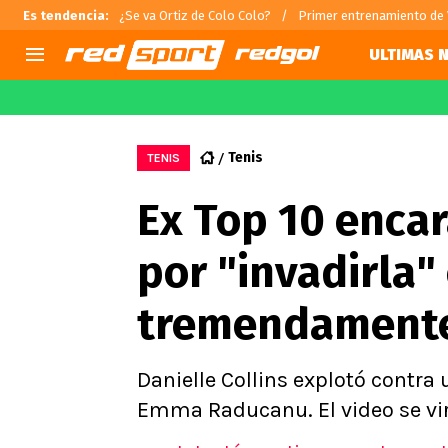
Es tendencia
:
¿Se va Ortiz de Colo Colo?
Primer entrenamiento de
ULTIMAS N
AGENDA
CHILE
MUNDO
Hoy en TV
Selección Chilena
Fútbol 
Tenis
TENIS
Colo Colo
Darío O
Ex Top 10 enca
U de Chile
Alexis 
U Católica
Carlos 
por "invadirla"
Campeonato Nacional
Chileno
Primera B
tremendamente
Segunda División
Copa Chile
Supercopa Chile
Danielle Collins explotó contra
Campeonato Femenino
Emma Raducanu. El video se vira