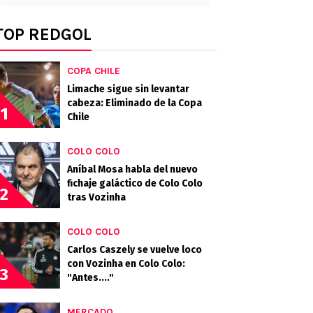
TOP REDGOL
COPA CHILE
Limache sigue sin levantar
cabeza: Eliminado de la Copa
1
Chile
COLO COLO
Aníbal Mosa habla del nuevo
fichaje galáctico de Colo Colo
2
tras Vozinha
COLO COLO
Carlos Caszely se vuelve loco
con Vozinha en Colo Colo:
3
"Antes...."
MERCADO