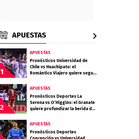
APUESTAS
APUESTAS
Pronósticos Universidad de
Chile vs Huachipato: el
1
Romántico Viajero quiere seguir
sumando de a tres
APUESTAS
Pronósticos Deportes La
Serena vs O’Higgins: el Granate
2
quiere profundizar la herida del
Celeste
APUESTAS
Pronósticos Deportes
Concepción vs Universidad