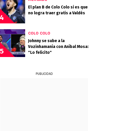
El plan B de Colo Colo si es que
no logra traer gratis a Valdés
4
COLO COLO
Johnny se sube a la
Vozinhamanía con Aníbal Mosa:
5
"Lo felicito"
PUBLICIDAD