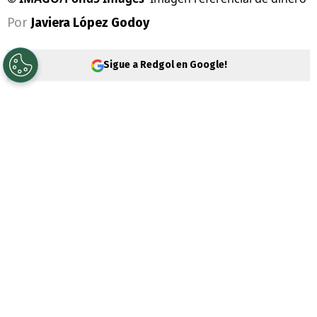
Por
Javiera López Godoy
Sigue a Redgol en Google!
Durante la mañana de este viernes 29 de
noviembre, el
Presidente Gabriel Boric
,
anunció el
Aguinaldo de Navidad 2024
para pensionados 2024. Este beneficio se
entrega en diciembre para ayudar a los
adultos mayores a
enfrentar los gastos
extra de esta fecha.