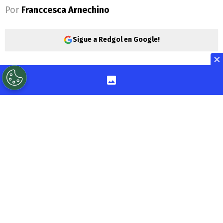
Por
Franccesca Arnechino
Sigue a Redgol en Google!
×
La
Polla Chilena de Beneficencia
realiza
este jueves un
nuevo sorteo del
Loto
,
correspondiente al Nº 5455,
con un pozo
acumulado que se reparte entre las
diferentes categorías que son parte del
juego de azar.
Recordemos que
los
sorteos
del Loto se
realizan
tres veces a la semana,
los días