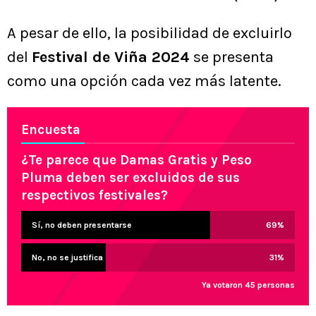
A pesar de ello, la posibilidad de excluirlo
del
Festival de Viña 2024
se presenta
como una opción cada vez más latente.
Encuesta
¿Te parece que Damas Gratis y Peso
Pluma deben ser excluidos de sus
respectivos festivales?
Sí, no deben presentarse
69
%
No, no se justifica
31
%
Ya votaron 45 personas