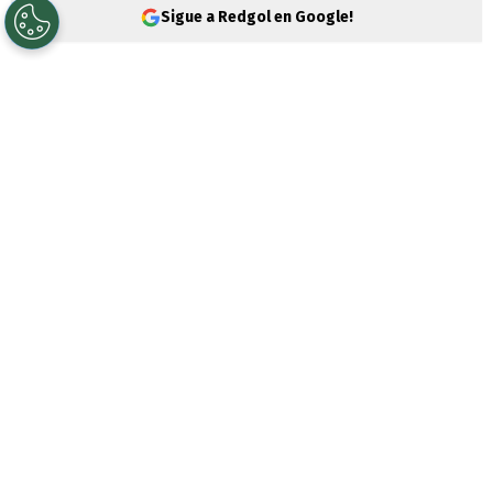
Sigue a Redgol en Google!
El caso de
Marco Antonio Solís Castro
,
quien fue detenido tras tomar como rehén
a una trabajadora de la
AFP Provida
en Las
Condes, dio un giro inesperado. Nuevas
investigaciones apuntan a un posible
vínculo del imputado con un
delito de
abuso sexual
en el pasado, lo que podría
complicar aún más su situación.