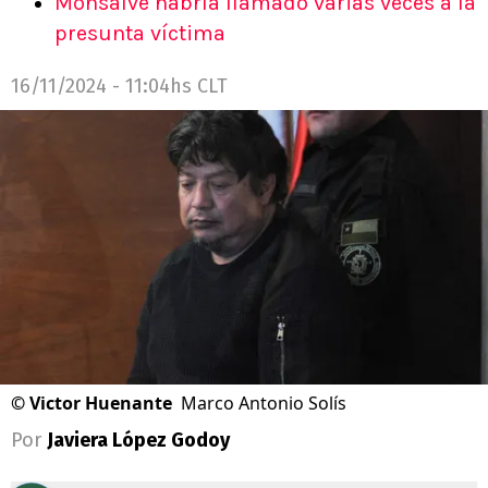
Monsalve habría llamado varias veces a la
presunta víctima
16/11/2024 - 11:04hs CLT
©
Victor Huenante
Marco Antonio Solís
Por
Javiera López Godoy