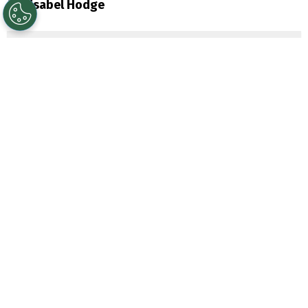
Por
Isabel Hodge
Sigue a Redgol en Google!
El
Car
ne
t de Identidad
es uno de los
documentos más importantes que todo
ciudadano chileno debe tener. Desde
hacer
trámites bancarios hasta viajar dentro
del país
, la cédula de identidad es clave en
la vida diaria.
Si recientemente solicitaste o renovaste tu
carnet,
probablemente te estés
preguntando cómo saber si ya está listo