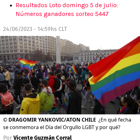
Resultados Loto domingo 5 de julio:
Números ganadores sorteo 5447
24/06/2023 - 14:59hs CLT
©
DRAGOMIR YANKOVIC/ATON CHILE
¿En qué fecha
se conmemora el Día del Orgullo LGBT y por qué?
Por
Vicente Guzmán Corral