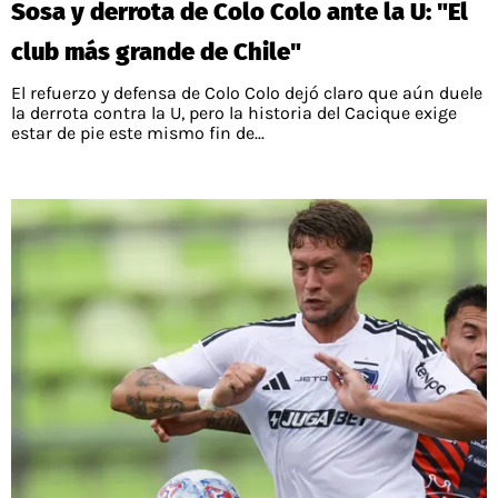
Sosa y derrota de Colo Colo ante la U: "El
PALESTINO
GUÍAS
FÚTBOL INTERNACIONAL
CHILENOS EN EL EXTERIOR
club más grande de Chile"
UNION ESPAÑOLA
CÓDIGOS
COPA LIBERTADORES
El refuerzo y defensa de Colo Colo dejó claro que aún duele
MERCADO DE FICHAJES
CHILENOS POR EL MUNDO
la derrota contra la U, pero la historia del Cacique exige
CAMPEONATO NACIONAL
PRONÓSTICOS
estar de pie este mismo fin de...
COPA SUDAMERICANA
TENIS
ALEXIS SANCHEZ
APUESTA DEL DÍA
PREMIER LEAGUE
ELIMINATORIAS CONMEBOL
DARIO OSORIO
CHAMPIONS LEAGUE
FEMENINO
DAMIAN PIZARRO
EUROPA LEAGUE
SERIE A
LA LIGA
QUIENES SOMOS
SELECCIÓN CHILENA
STAFF
COLO COLO
TÉRMINOS Y CONDICIONES
UNIVERSIDAD DE CHILE
AGENDA
UNIVERSIDAD CATÓLICA