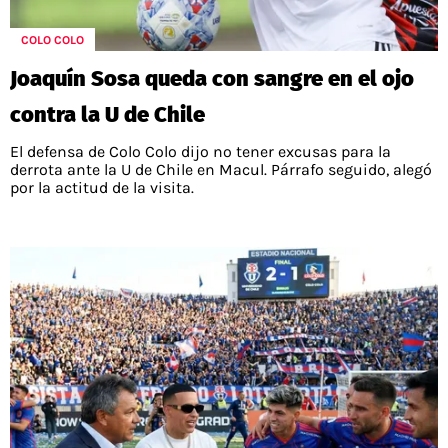
POLÍTICAS DE PRIVACIDAD
CAMPEONATO NACIONAL
POLÍTICA EDITORIAL
RESULTADOS
COLO COLO
PUBLICIDAD / ADS
TABLA DE POSICIONES
Joaquín Sosa queda con sangre en el ojo
CONTACTO
APUESTAS
contra la U de Chile
AD CHOICES
ENTREVISTAS
El defensa de Colo Colo dijo no tener excusas para la
derrota ante la U de Chile en Macul. Párrafo seguido, alegó
por la actitud de la visita.
Términos y Condiciones
Políticas de Privacidad
Ad Choices
RedGol, al igual que Futbol Sites, es una
compañía perteneciente a Better Collective.
Todos los derechos reservados