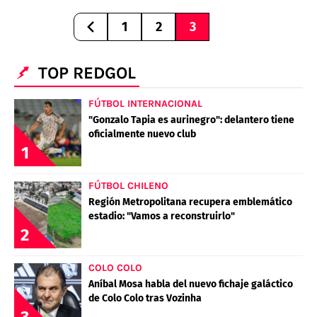
1
2
3
TOP REDGOL
FÚTBOL INTERNACIONAL
"Gonzalo Tapia es aurinegro": delantero tiene
oficialmente nuevo club
1
FÚTBOL CHILENO
Región Metropolitana recupera emblemático
estadio: "Vamos a reconstruirlo"
2
COLO COLO
Aníbal Mosa habla del nuevo fichaje galáctico
de Colo Colo tras Vozinha