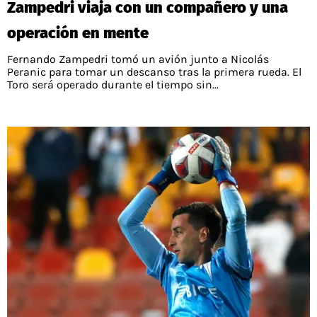
Zampedri viaja con un compañero y una
PALESTINO
GUÍAS
FÚTBOL INTERNACIONAL
CHILENOS EN EL EXTERIOR
operación en mente
UNION ESPAÑOLA
CÓDIGOS
COPA LIBERTADORES
Fernando Zampedri tomó un avión junto a Nicolás
MERCADO DE FICHAJES
CHILENOS POR EL MUNDO
Peranic para tomar un descanso tras la primera rueda. El
CAMPEONATO NACIONAL
PRONÓSTICOS
Toro será operado durante el tiempo sin...
COPA SUDAMERICANA
TENIS
ALEXIS SANCHEZ
APUESTA DEL DÍA
PREMIER LEAGUE
ELIMINATORIAS CONMEBOL
DARIO OSORIO
CHAMPIONS LEAGUE
FEMENINO
DAMIAN PIZARRO
EUROPA LEAGUE
SERIE A
LA LIGA
QUIENES SOMOS
SELECCIÓN CHILENA
STAFF
COLO COLO
TÉRMINOS Y CONDICIONES
UNIVERSIDAD DE CHILE
AGENDA
UNIVERSIDAD CATÓLICA