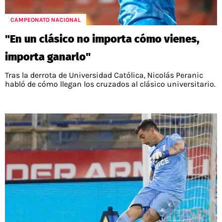
POLÍTICAS DE PRIVACIDAD
CAMPEONATO NACIONAL
POLÍTICA EDITORIAL
RESULTADOS
CAMPEONATO NACIONAL
PUBLICIDAD / ADS
TABLA DE POSICIONES
"En un clásico no importa cómo vienes,
CONTACTO
APUESTAS
importa ganarlo"
AD CHOICES
ENTREVISTAS
Tras la derrota de Universidad Católica, Nicolás Peranic
habló de cómo llegan los cruzados al clásico universitario.
Términos y Condiciones
Políticas de Privacidad
Ad Choices
RedGol, al igual que Futbol Sites, es una
compañía perteneciente a Better Collective.
Todos los derechos reservados