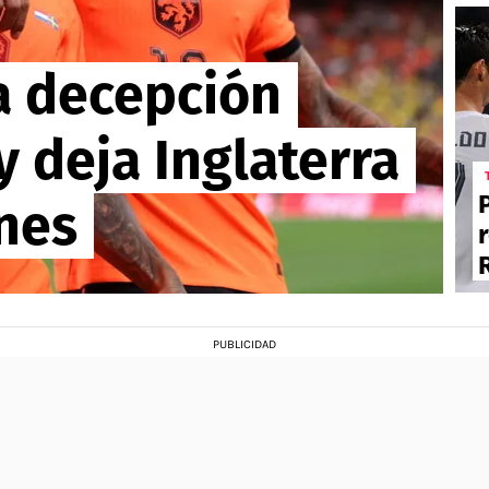
na decepción
 deja Inglaterra
ones