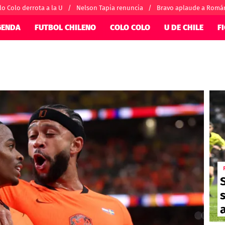
lo Colo derrota a la U
Nelson Tapia renuncia
Bravo aplaude a Romá
GENDA
FUTBOL CHILENO
COLO COLO
U DE CHILE
F
SUDAMÉRICA
EUROPA
nternacional
Copa Libertadores
Champions Le
orio
Copa Sudamericana
Europa League
ánchez
Fútbol Argentino
Conference Lea
alacios
Fútbol Brasileño
Ligue 1
 por el mundo
Premier League
Serie A
La Liga
Bundesliga