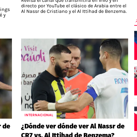
Revisa el canal que transmitirá en vivo y en
directo por YouTube el clásico de Arabia entre el
Kings
Al Nassr de Cristiano y el Al Ittihad de Benzema.
é y
INTERNACIONAL
r de
¿Dónde ver dónde ver Al Nassr de
CR7 vs. Al Ittihad de Benzema?