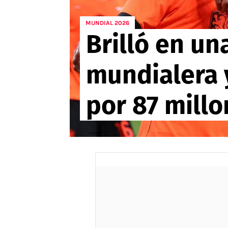
APUESTAS
MUNDIAL 2026
Brilló en u
Noticias
Guías
mundialera y
Códigos
Pronósticos
por 87 mill
Apuesta del día