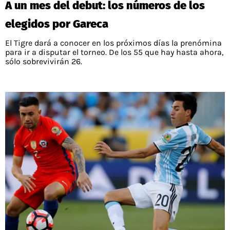
A un mes del debut: los números de los
PALESTINO
GUÍAS
FÚTBOL INTERNACIONAL
CHILENOS EN EL EXTERIOR
elegidos por Gareca
UNION ESPAÑOLA
CÓDIGOS
COPA LIBERTADORES
El Tigre dará a conocer en los próximos días la prenómina
MERCADO DE FICHAJES
CHILENOS POR EL MUNDO
para ir a disputar el torneo. De los 55 que hay hasta ahora,
CAMPEONATO NACIONAL
PRONÓSTICOS
sólo sobrevivirán 26.
COPA SUDAMERICANA
TENIS
ALEXIS SANCHEZ
APUESTA DEL DÍA
PREMIER LEAGUE
ELIMINATORIAS CONMEBOL
DARIO OSORIO
CHAMPIONS LEAGUE
FEMENINO
DAMIAN PIZARRO
EUROPA LEAGUE
SERIE A
LA LIGA
QUIENES SOMOS
SELECCIÓN CHILENA
STAFF
COLO COLO
TÉRMINOS Y CONDICIONES
UNIVERSIDAD DE CHILE
AGENDA
UNIVERSIDAD CATÓLICA