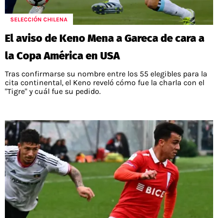
POLÍTICAS DE PRIVACIDAD
CAMPEONATO NACIONAL
POLÍTICA EDITORIAL
RESULTADOS
SELECCIÓN CHILENA
PUBLICIDAD / ADS
TABLA DE POSICIONES
El aviso de Keno Mena a Gareca de cara a
CONTACTO
APUESTAS
la Copa América en USA
AD CHOICES
ENTREVISTAS
Tras confirmarse su nombre entre los 55 elegibles para la
cita continental, el Keno reveló cómo fue la charla con el
"Tigre" y cuál fue su pedido.
Términos y Condiciones
Políticas de Privacidad
Ad Choices
RedGol, al igual que Futbol Sites, es una
compañía perteneciente a Better Collective.
Todos los derechos reservados