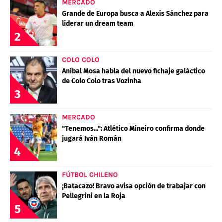
MERCADO
Grande de Europa busca a Alexis Sánchez para
liderar un dream team
2
COLO COLO
Aníbal Mosa habla del nuevo fichaje galáctico
de Colo Colo tras Vozinha
3
MERCADO
"Tenemos...": Atlético Mineiro confirma donde
jugará Iván Román
4
FÚTBOL CHILENO
¡Batacazo! Bravo avisa opción de trabajar con
Pellegrini en la Roja
5