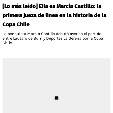
POLÍTICAS DE PRIVACIDAD
CAMPEONATO NACIONAL
[Lo más leído] Ella es Marcia Castillo: la
POLÍTICA EDITORIAL
RESULTADOS
primera jueza de línea en la historia de la
PUBLICIDAD / ADS
TABLA DE POSICIONES
CONTACTO
APUESTAS
Copa Chile
AD CHOICES
La penquista Marcia Castillo debutó ayer en el partido
ENTREVISTAS
entre Lautaro de Buin y Deportes La Serena por la Copa
Chile.
Términos y Condiciones
Políticas de Privacidad
Ad Choices
RedGol, al igual que Futbol Sites, es una
compañía perteneciente a Better Collective.
Todos los derechos reservados