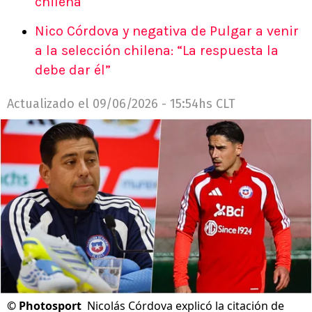
chilena
Nico Córdova y negativa de Pulgar a venir
a la selección chilena: “La respuesta la
debe dar él”
Actualizado el
09/06/2026 - 15:54hs CLT
©
Photosport
Nicolás Córdova explicó la citación de