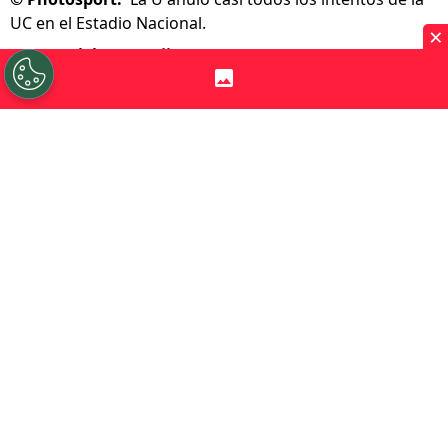
UC en el Estadio Nacional.
×
Por
Patricio Echagüe
Sigue a Redgol en Google!
Universidad de Chile
logró un triunfo
valiosísimo en este
Clásico Universitario
202
. El equipo de
Fernando Gago superó
por 1-0 a Católica
y sumó tres puntos
importantes en esta decimoprimera
jornada de la
Liga de Primera 2026.