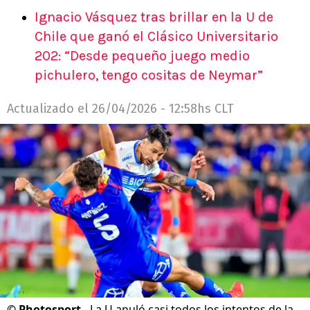
Ignacio Vásquez tras brillar en la U de
Chile que ganó el Clásico Universitario
202: “Desde pequeño juego medio
pichulero, tengo cositas de Neymar”
Actualizado el
26/04/2026 - 12:58hs CLT
©
Photosport.
La U anuló casi todos los intentos de la