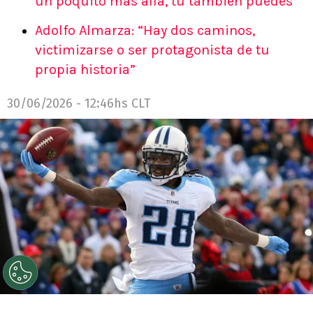
un poquito más allá, tú también puedes”
Adolfo Almarza: “Hay dos caminos,
victimizarse o ser protagonista de tu
propia historia”
30/06/2026 - 12:46hs CLT
©
Getty Images
Chris Johnson reveló duro diagnostico