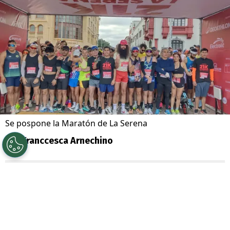
Se pospone la Maratón de La Serena
Por
Franccesca Arnechino
Sigue a Redgol en Google!
La
Maratón
42K La Serena 2026
, sufrió
un cambio de fecha debido al complejo