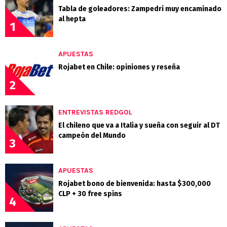
Tabla de goleadores: Zampedri muy encaminado
al hepta
1
APUESTAS
Rojabet en Chile: opiniones y reseña
2
ENTREVISTAS REDGOL
El chileno que va a Italia y sueña con seguir al DT
campeón del Mundo
3
APUESTAS
Rojabet bono de bienvenida: hasta $300,000
CLP + 30 free spins
4