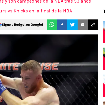
urs y son campeones de la NBA tras 53 años
rs vs Knicks en la final de la NBA
Sigue a Redgol en Google!