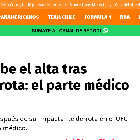
Colo Colo y la UC pelean refuerzo
Muere Hans Marwitz
Guía del Mund
PANAMERICANOS
TEAM CHILE
FORMULA 1
NBA
SUMATE AL CANAL DE REDGOL
SUDAMÉRICA
EUROPA
Internacional
Copa Libertadores
Champions L
Vidal
Copa Sudamericana
Europa Leag
ibe el alta tras
Sánchez
Fútbol Argentino
Ligue 1
 Bravo
Fútbol Brasileño
Premier Leag
ota: el parte médico
s por el mundo
Serie A
La Liga
Bundesliga
 después de su impactante derrota en el UFC
e médico.