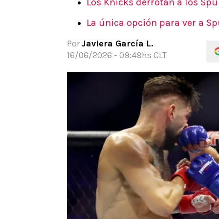
Los Knicks derrotan a los Sp
APUESTAS
La única opción para ver a Spu
Noticias
Guías
Por
Javiera García L.
Códigos
16/06/2026 - 09:49hs CLT
Pronósticos
Apuesta del día