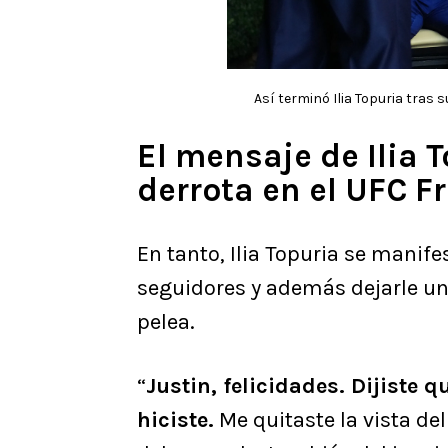
Así terminó Ilia Topuria tras 
El mensaje de Ilia 
derrota en el UFC 
En tanto, Ilia Topuria se manif
seguidores y además dejarle u
pelea.
“
Justin, felicidades. Dijiste q
hiciste.
Me quitaste la vista del 