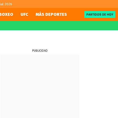
ial 2026
BOXEO
UFC
MÁS DEPORTES
PARTIDOS DE HOY
FIFA
REDSPORT
eague
Mundial 2026
Team Chile
ue
Eliminatorias
Tenis
PUBLICIDAD
Motor
ue
NBA
UFC
WWE
Boxeo