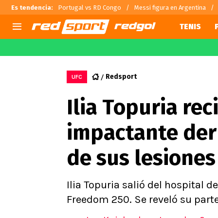
Es tendencia
:
Portugal vs RD Congo
Messi figura en Argentina
TENIS
AGENDA
CHILE
MUNDO
Hoy en TV
Selección Chilena
Fútbol 
Redsport
UFC
Colo Colo
Arturo 
Ilia Topuria rec
U de Chile
Alexis 
U Católica
Claudio
impactante derr
Campeonato Nacional
Chileno
Primera B
de sus lesiones
Segunda División
Copa Chile
Supercopa Chile
Ilia Topuria salió del hospital
Campeonato Femenino
Freedom 250. Se reveló su part