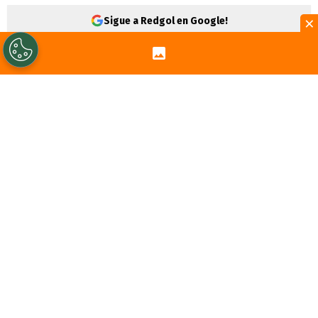
×
Sigue a Redgol en Google!
Alejandro Tabilo
sucumbió en segunda
ronda por el Masters 1000 de Montreal. El
tenista
nacional no pudo hacer pie ante el
polaco Hubert Hurkacz y cayó por 6-4 y 7-
6(4).
Tras la buena presentación en el ATP 500
de Washington, todas las fichas estaban
puestas en el chileno número 25 del
planeta tenis. Sin embargo, no pudo repetir
su buen rendimiento.