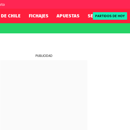
pto
 DE CHILE
FICHAJES
APUESTAS
SELECCIÓN CHILEN
PARTIDOS DE HOY
FIFA
REDSPORT
eague
Mundial 2026
Tenis
ue
Eliminatorias
Formula 1
PUBLICIDAD
League
NBA
Rugby
ue
UFC
WWE
Boxeo