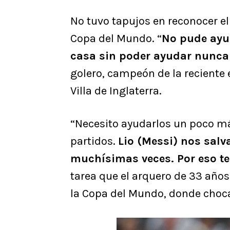
No tuvo tapujos en reconocer e
Copa del Mundo. “
No pude ayud
casa sin poder ayudar nunca 
golero, campeón de la reciente 
Villa de Inglaterra.
“Necesito ayudarlos un poco m
partidos.
Lio (Messi) nos sal
muchísimas veces. Por eso te
tarea que el arquero de 33 años 
la Copa del Mundo, donde chocar