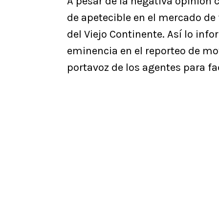
A pesar de la negativa opinión co
de apetecible en el mercado de 
del Viejo Continente. Así lo inf
eminencia en el reporteo de m
portavoz de los agentes para fa