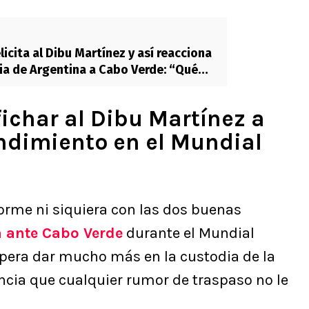
licita al Dibu Martínez y así reacciona
oria de Argentina a Cabo Verde: “Qué
tieron, deja de joder”
ichar al Dibu Martínez a
endimiento en el Mundial
orme ni siquiera con las dos buenas
ia ante Cabo Verde
durante el Mundial
spera dar mucho más en la custodia de la
ncia que cualquier rumor de traspaso no le