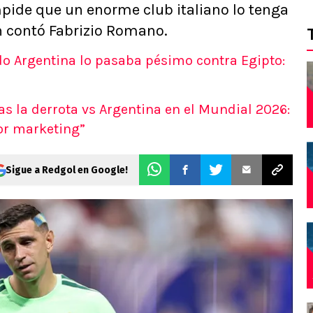
pide que un enorme club italiano lo tenga
n contó Fabrizio Romano.
do Argentina lo pasaba pésimo contra Egipto:
as la derrota vs Argentina en el Mundial 2026:
or marketing”
Sigue a Redgol en Google!