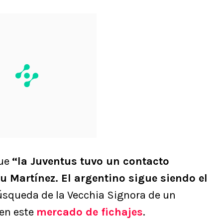
que
“la Juventus tuvo un contacto
bu Martínez. El argentino sigue siendo el
búsqueda de la Vecchia Signora de un
 en este
mercado de fichajes
.