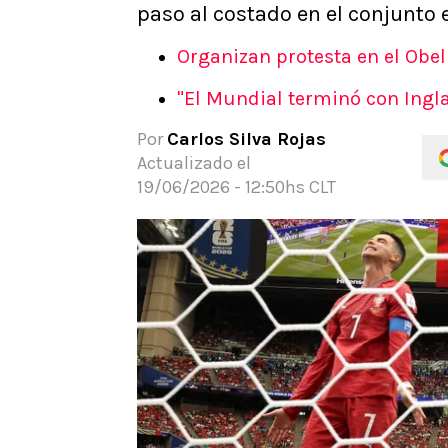
paso al costado en el conjunto 
APUESTAS
Noticias
Organizan protesta en el Obeli
Guías
"El Mundial terminó con Ingla
Códigos
Pronósticos
Por
Carlos Silva Rojas
Apuesta del día
Actualizado el
19/06/2026 - 12:50hs CLT