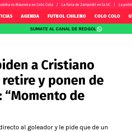
ozinha vs Maureira en Colo Colo
La furia de Zampedri en la UC
La polé
ICIAS
AGENDA
FUTBOL CHILENO
COLO COLO
U
SUMATE AL CANAL DE REDGOL
SUDAMÉRICA
EUROPA
Internacional
Copa Libertadores
Champions L
sorio
Copa Sudamericana
Europa Leag
piden a Cristiano
Sánchez
Fútbol Argentino
Conference 
Palacios
Fútbol Brasileño
Ligue 1
retire y ponen de
s por el mundo
Premier Leag
Serie A
e: “Momento de
La Liga
Bundesliga
irecto al goleador y le pide que de un