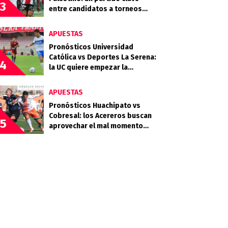
3
entre candidatos a torneos
internacionales
APUESTAS
Pronósticos Universidad
Católica vs Deportes La Serena:
4
la UC quiere empezar la
segunda rueda con fuerza
APUESTAS
Pronósticos Huachipato vs
Cobresal: los Acereros buscan
5
aprovechar el mal momento
minero