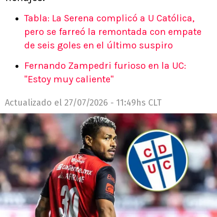
Tabla: La Serena complicó a U Católica,
pero se farreó la remontada con empate
de seis goles en el último suspiro
Fernando Zampedri furioso en la UC:
"Estoy muy caliente"
Actualizado el
27/07/2026 - 11:49hs CLT