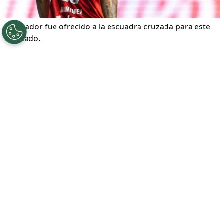
El jugador fue ofrecido a la escuadra cruzada para este
mercado.
Por
Andrea Petersen
Sigue a Redgol en Google!
Universidad Católica
atraviesa un gran
presente en el
Campeonato Nacional
. El
equipo marcha en el segundo lugar de la
tabla y, además, se prepara para disputar
los octavos de final de la
Copa
Libertadores
, por lo que la dirigencia ya