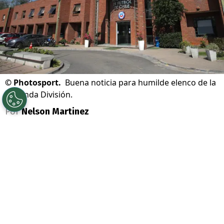
©
Photosport.
Buena noticia para humilde elenco de la
Segunda División.
Por
Nelson Martinez
Sigue a Redgol en Google!
Se acabó la teleserie que terminó con lío
judicial en el
fútbol chileno
. Ahí, dos
equipos se enfrentaron en los escritorios a