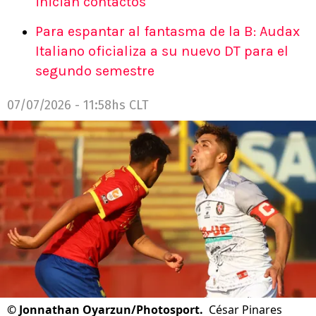
inician contactos
Para espantar al fantasma de la B: Audax
Italiano oficializa a su nuevo DT para el
segundo semestre
07/07/2026 - 11:58hs CLT
©
Jonnathan Oyarzun/Photosport.
César Pinares