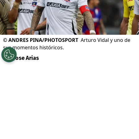
©
ANDRES PINA/PHOTOSPORT
Arturo Vidal y uno de
sus momentos históricos.
Por
Jose Arias
Sigue a Redgol en Google!
Arturo Erasmo Vidal Pardo
, el nombre de
uno de los futbolistas más conocidos de la
historia del fútbol chileno. Con 38 años a
cuestas, el volante de
Colo Colo
no vive su