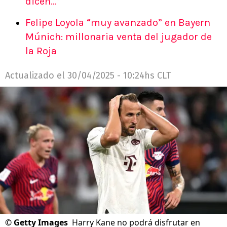
dicen…”
Felipe Loyola “muy avanzado” en Bayern
Múnich: millonaria venta del jugador de
la Roja
Actualizado el
30/04/2025 - 10:24hs CLT
©
Getty Images
Harry Kane no podrá disfrutar en