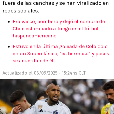
fuera de las canchas y se han viralizado en
redes sociales.
Era vasco, bombero y dejó el nombre de
Chile estampado a fuego en el fútbol
hispanoamericano
Estuvo en la última goleada de Colo Colo
en un Superclásico, “es hermoso” y pocos
se acuerdan de él
Actualizado el
06/09/2025 - 15:24hs CLT