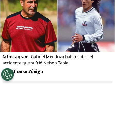
©
Instagram
Gabriel Mendoza habló sobre el
accidente que sufrió Nelson Tapia.
Por
Alfonso Zúñiga
Sigue a Redgol en Google!
Preocupación existe en el fútbol chileno