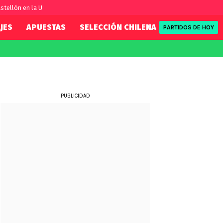
stellón en la U
JES
APUESTAS
SELECCIÓN CHILENA
REDSPORT
PARTIDOS DE HOY
FIFA
REDSPORT
eague
Eliminatorias
Tenis
ue
Formula 1
PUBLICIDAD
League
NBA
Rugby
ue
UFC
WWE
Boxeo