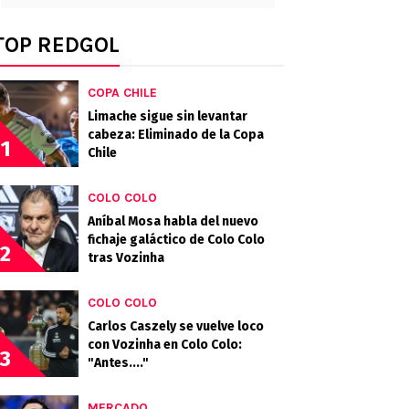
TOP REDGOL
COPA CHILE
Limache sigue sin levantar
cabeza: Eliminado de la Copa
1
Chile
COLO COLO
Aníbal Mosa habla del nuevo
fichaje galáctico de Colo Colo
2
tras Vozinha
COLO COLO
Carlos Caszely se vuelve loco
con Vozinha en Colo Colo:
3
"Antes...."
MERCADO