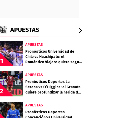
APUESTAS
APUESTAS
Pronósticos Universidad de
Chile vs Huachipato: el
1
Romántico Viajero quiere seguir
sumando de a tres
APUESTAS
Pronósticos Deportes La
Serena vs O’Higgins: el Granate
2
quiere profundizar la herida del
Celeste
APUESTAS
Pronósticos Deportes
Concepción vs Universidad