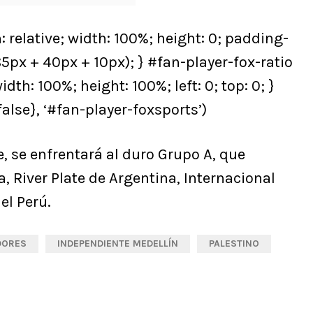
: relative; width: 100%; height: 0; padding-
85px + 40px + 10px); } #fan-player-fox-ratio
dth: 100%; height: 100%; left: 0; top: 0; }
alse}, ‘#fan-player-foxsports’)
ie, se enfrentará al duro Grupo A, que
 River Plate de Argentina, Internacional
el Perú.
DORES
INDEPENDIENTE MEDELLÍN
PALESTINO