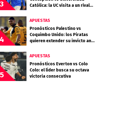
3
Católica: la UC visita a un rival
que llega en racha
APUESTAS
Pronósticos Palestino vs
Coquimbo Unido: los Piratas
4
quieren extender su invicto ante
los Árabes
APUESTAS
Pronósticos Everton vs Colo
Colo: el líder busca su octava
5
victoria consecutiva