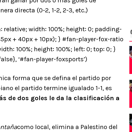
erán ganar por dos o más goles de
era directa (0-2, 1-2, 2-3, etc.)
: relative; width: 100%; height: 0; padding-
85px + 40px + 10px); } #fan-player-fox-ratio
dth: 100%; height: 100%; left: 0; top: 0; }
alse}, ‘#fan-player-foxsports’)
nica forma que se defina el partido por
ano el partido termine igualado 1-1, es
 de dos goles le da la clasificación a
ontaña
como local, elimina a Palestino del