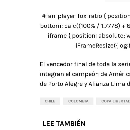
#fan-player-fox-ratio { position
bottom: calc((100% / 1.7778) + 
iframe { position: absolute; wi
iFrameResize({log:f
El vencedor final de toda la ser
integran el campeón de América,
de Porto Alegre y Alianza Lima d
CHILE
COLOMBIA
COPA LIBERTA
LEE TAMBIÉN