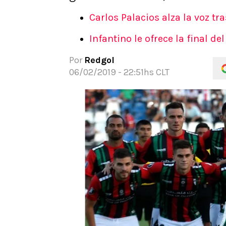
APUESTAS
Carlos Palacios alza la voz tr
Noticias
Infantino le ofrece la final d
Guías
Códigos
Por
Redgol
Pronósticos
06/02/2019 - 22:51hs CLT
Apuesta del día