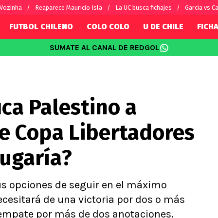
 Vozinha
Reaparece Mauricio Isla
La UC busca fichajes
García vs Ca
FUTBOL CHILENO
COLO COLO
U DE CHILE
FICHA
SUMATE AL CANAL DE REDGOL
SUDAMÉRICA
EUROPA
Internacional
Copa Libertadores
Champions L
sorio
Copa Sudamericana
Europa Leag
ica Palestino a
Sánchez
Fútbol Argentino
Conference 
Palacios
Fútbol Brasileño
Ligue 1
de Copa Libertadores
s por el mundo
Premier Leag
Serie A
jugaría?
La Liga
Bundesliga
us opciones de seguir en el máximo
cesitará de una victoria por dos o más
n empate por más de dos anotaciones.