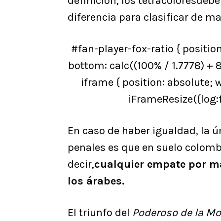
definición, los tetracoloresdeb
diferencia para clasificar de man
#fan-player-fox-ratio { position
bottom: calc((100% / 1.7778) + 
iframe { position: absolute; wi
iFrameResize({log:f
En caso de haber igualdad, la ú
penales es que en suelo colombi
decir,
cualquier empate por más
los árabes.
El triunfo del
Poderoso de la M