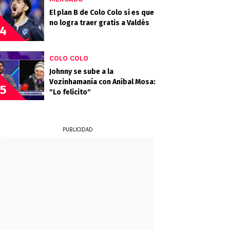
El plan B de Colo Colo si es que
no logra traer gratis a Valdés
4
COLO COLO
Johnny se sube a la
Vozinhamanía con Aníbal Mosa:
5
"Lo felicito"
PUBLICIDAD