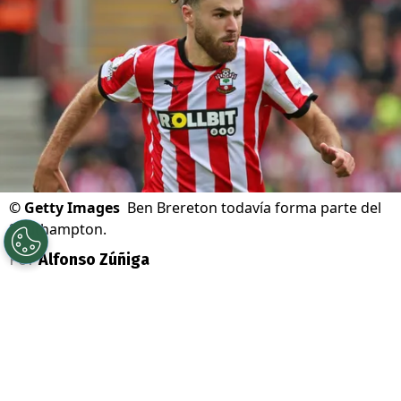
©
Getty Images
Ben Brereton todavía forma parte del
Southampton.
Por
Alfonso Zúñiga
Sigue a Redgol en Google!
A pesar de que dentro del fútbol inglés