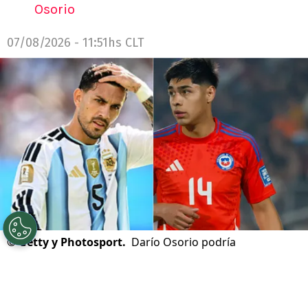
Osorio
07/08/2026 - 11:51hs CLT
©
Getty y Photosport.
Darío Osorio podría
incorporarse al cuadro rossonero y tener a un campeón
y subcampeón del mundo como compañero.
Por
Jorge Rubio