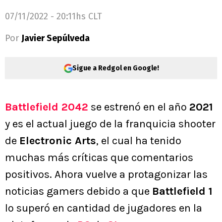
07/11/2022 - 20:11hs CLT
Por
Javier Sepúlveda
Sigue a Redgol en Google!
Battlefield 2042
se estrenó en el año
2021
y es el actual juego de la franquicia shooter
de
Electronic Arts
, el cual ha tenido
muchas más críticas que comentarios
positivos. Ahora vuelve a protagonizar las
noticias gamers debido a que
Battlefield 1
lo superó en cantidad de jugadores en la