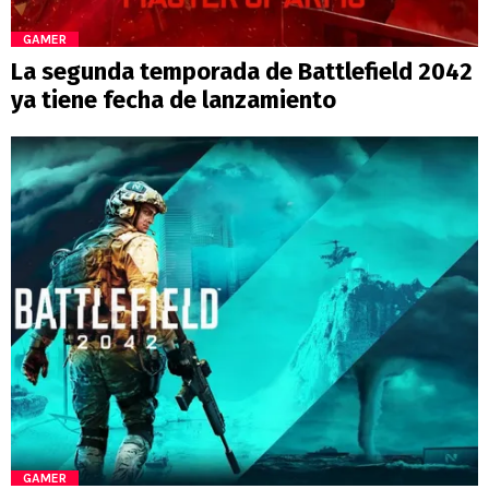
GAMER
La segunda temporada de Battlefield 2042
ya tiene fecha de lanzamiento
GAMER