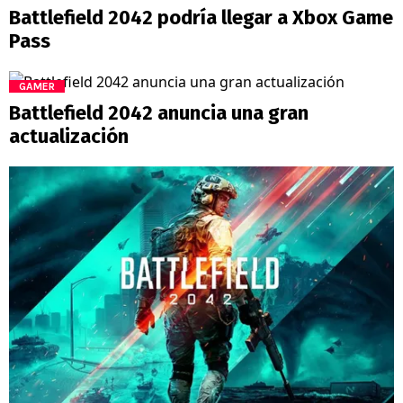
Battlefield 2042 podría llegar a Xbox Game
Pass
GAMER
Battlefield 2042 anuncia una gran
actualización