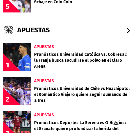
fichaje en Colo Colo
5
APUESTAS
APUESTAS
Pronósticos Universidad Católica vs. Cobresal:
la Franja busca sacudirse el polvo en el Claro
1
Arena
APUESTAS
Pronósticos Universidad de Chile vs Huachipato:
el Romántico Viajero quiere seguir sumando de
2
a tres
APUESTAS
Pronósticos Deportes La Serena vs O’Higgins:
el Granate quiere profundizar la herida del