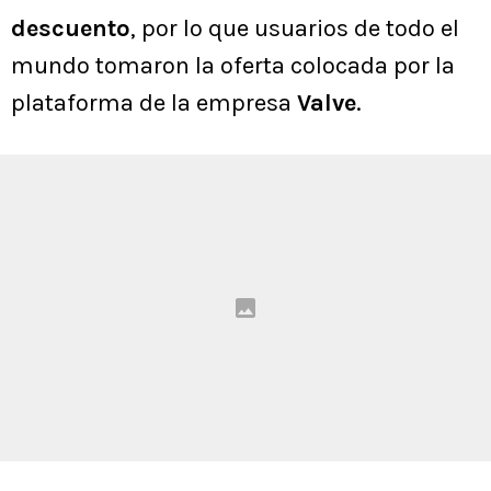
descuento
, por lo que usuarios de todo el
mundo tomaron la oferta colocada por la
plataforma de la empresa
Valve
.