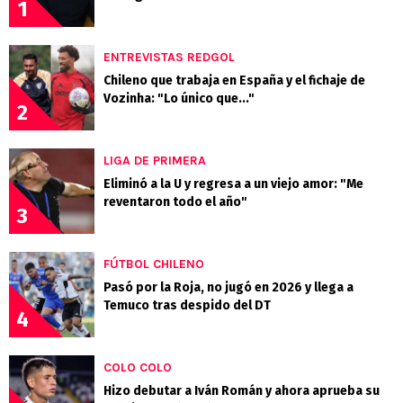
1
ENTREVISTAS REDGOL
Chileno que trabaja en España y el fichaje de
Vozinha: "Lo único que..."
2
LIGA DE PRIMERA
Eliminó a la U y regresa a un viejo amor: "Me
reventaron todo el año"
3
FÚTBOL CHILENO
Pasó por la Roja, no jugó en 2026 y llega a
Temuco tras despido del DT
4
COLO COLO
Hizo debutar a Iván Román y ahora aprueba su