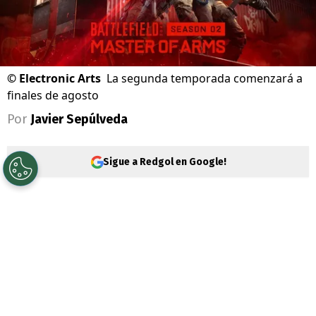
©
Electronic Arts
La segunda temporada comenzará a
finales de agosto
Por
Javier Sepúlveda
Sigue a Redgol en Google!
Durante las últimas horas se confirmó la
fecha de lanzamiento de la segunda
temporada
del criticado juego
Battlefield
2042
, creación de la empresa
DICE
y
distribuido por la popular
Electronic Arts
.