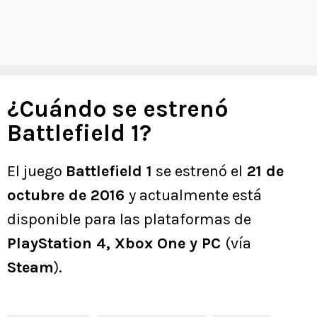
¿Cuándo se estrenó
Battlefield 1?
El juego
Battlefield 1
se estrenó el
21 de
octubre de 2016
y actualmente está
disponible para las plataformas de
PlayStation 4, Xbox One y PC
(vía
Steam
).