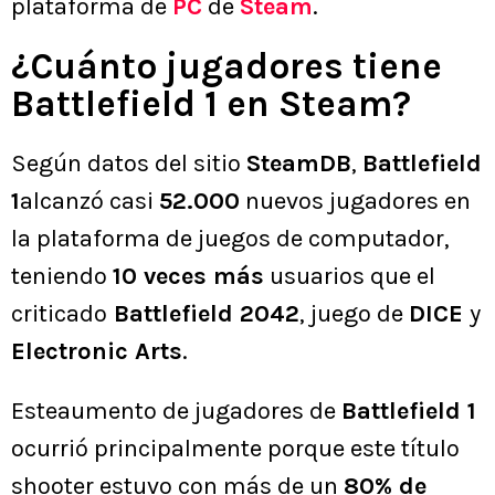
plataforma de
PC
de
Steam
.
¿Cuánto jugadores tiene
Battlefield 1 en Steam?
Según datos del sitio
SteamDB
,
Battlefield
1
alcanzó casi
52.000
nuevos jugadores en
la plataforma de juegos de computador,
teniendo
10 veces más
usuarios que el
criticado
Battlefield 2042
, juego de
DICE
y
Electronic Arts
.
Esteaumento de jugadores de
Battlefield 1
ocurrió principalmente porque este título
shooter estuvo con más de un
80% de