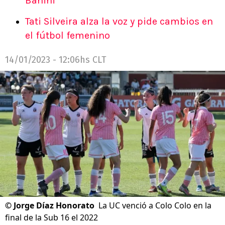
Banini
Tati Silveira alza la voz y pide cambios en
el fútbol femenino
14/01/2023 - 12:06hs CLT
©
Jorge Díaz Honorato
La UC venció a Colo Colo en la
final de la Sub 16 el 2022