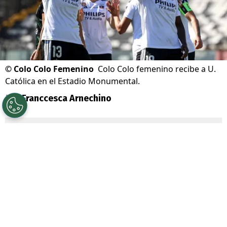
©
Colo Colo Femenino
Colo Colo femenino recibe a U.
Católica en el Estadio Monumental.
Por
Franccesca Arnechino
Sigue a Redgol en Google!
Colo Colo
y
Universidad Católica
animarán este fin de semana uno de los
duelos más atractivos de la
fecha 15 de la
Liga Femenina
. Las albas recibirán a las