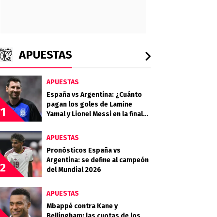
APUESTAS
APUESTAS
España vs Argentina: ¿Cuánto
pagan los goles de Lamine
1
Yamal y Lionel Messi en la final
del Mundial 2026?
APUESTAS
Pronósticos España vs
Argentina: se define al campeón
2
del Mundial 2026
APUESTAS
Mbappé contra Kane y
Bellingham: las cuotas de los