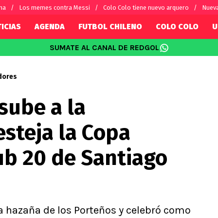
na
Los memes contra Messi
Colo Colo tiene nuevo arquero
Nueva
ICIAS
AGENDA
FUTBOL CHILENO
COLO COLO
U
SUMATE AL CANAL DE REDGOL
SUDAMÉRICA
EUROPA
Internacional
Copa Libertadores
Champions L
dores
sorio
Copa Sudamericana
Europa Leag
 sube a la
Sánchez
Fútbol Argentino
Conference 
Palacios
Fútbol Brasileño
Ligue 1
esteja la Copa
s por el mundo
Premier Leag
Serie A
ub 20 de Santiago
La Liga
Bundesliga
la hazaña de los Porteños y celebró como