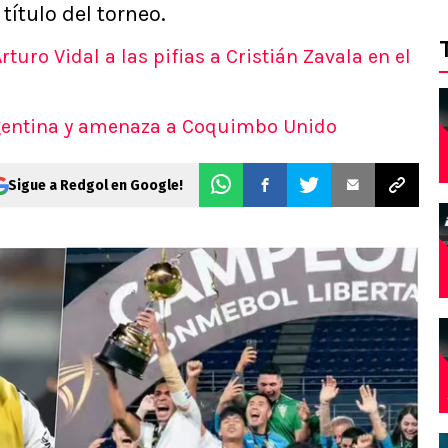
título del torneo.
Arturo Vidal a las pifias a Cristián Zavala en el
Argentina y amenaza a Coquimbo Unido
Sigue a Redgol en Google!