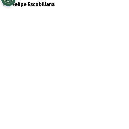
Por
Felipe Escobillana
Sigue a Redgol en Google!
Si bien deportivamente
Deportes Limache
ha tenido un año positivo, a pesar de ir de
mejor a peor, complicado es desde el punto
de vista administrativo.
Esto porque a comienzo de año fue
denunciado por parte de la
Unidad de
Control Financiero (UFC) de la
ANFP
por
el pago atrasado, en 24 horas, de las
cotizaciones previsionales del plantel
en