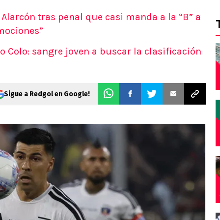
Alarcón tras penal que casi manda a la “B” a
mociones”
Colo: sangre joven a buscar la clasificación
Sigue a Redgol en Google!