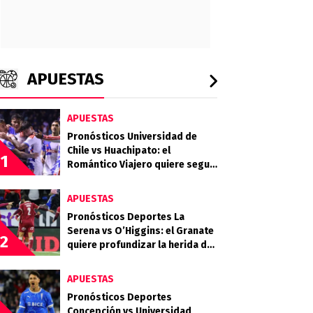
APUESTAS
APUESTAS
Pronósticos Universidad de
Chile vs Huachipato: el
1
Romántico Viajero quiere seguir
sumando de a tres
APUESTAS
Pronósticos Deportes La
Serena vs O’Higgins: el Granate
2
quiere profundizar la herida del
Celeste
APUESTAS
Pronósticos Deportes
Concepción vs Universidad