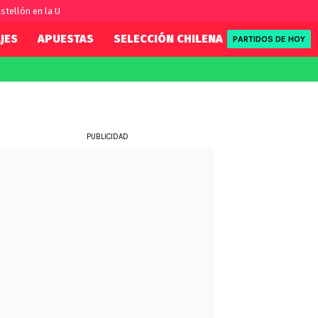
stellón en la U
JES
APUESTAS
SELECCIÓN CHILENA
REDSPORT
PARTIDOS DE HOY
FIFA
REDSPORT
eague
Eliminatorias
Tenis
ue
Formula 1
PUBLICIDAD
League
NBA
Rugby
ue
UFC
WWE
Boxeo