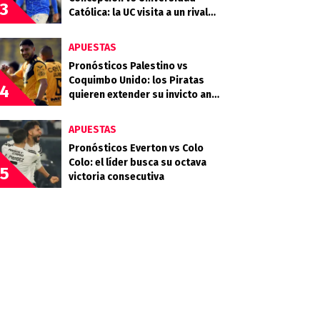
3
Católica: la UC visita a un rival
que llega en racha
APUESTAS
Pronósticos Palestino vs
Coquimbo Unido: los Piratas
4
quieren extender su invicto ante
los Árabes
APUESTAS
Pronósticos Everton vs Colo
Colo: el líder busca su octava
5
victoria consecutiva