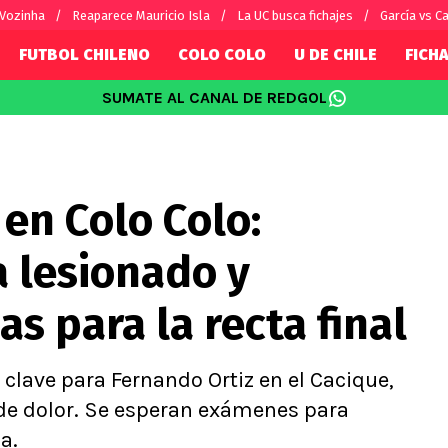
 Vozinha
Reaparece Mauricio Isla
La UC busca fichajes
García vs Ca
FUTBOL CHILENO
COLO COLO
U DE CHILE
FICHA
SUMATE AL CANAL DE REDGOL
SUDAMÉRICA
EUROPA
Internacional
Copa Libertadores
Champions L
sorio
Copa Sudamericana
Europa Leag
en Colo Colo:
Sánchez
Fútbol Argentino
Conference 
Palacios
Fútbol Brasileño
Ligue 1
a lesionado y
s por el mundo
Premier Leag
Serie A
s para la recta final
La Liga
Bundesliga
clave para Fernando Ortiz en el Cacique,
de dolor. Se esperan exámenes para
a.