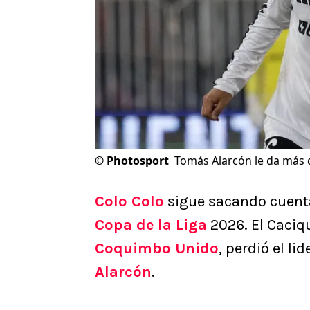
©
Photosport
Tomás Alarcón le da más d
Colo Colo
sigue sacando cuenta
Copa de la Liga
2026. El Caciq
Coquimbo Unido
, perdió el li
Alarcón
.