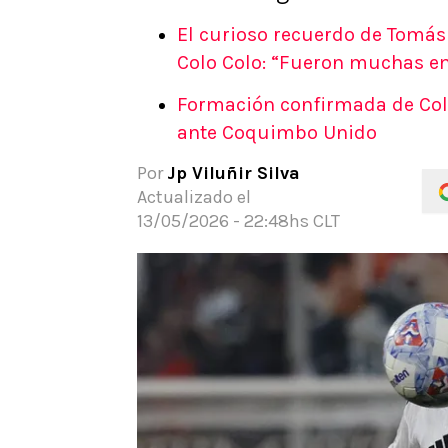
APUESTAS
El curioso recuerdo de Tomás 
Noticias
Colo Colo: “Fueron muchas e
Guías
Formación confirmada de Colo 
Códigos
ante Coquimbo Unido
Pronósticos
Apuesta del día
Por
Jp Viluñir Silva
Actualizado el
13/05/2026 - 22:48hs CLT