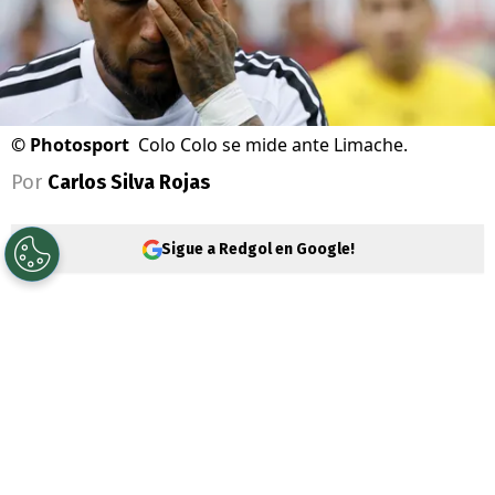
©
Photosport
Colo Colo se mide ante Limache.
Por
Carlos Silva Rojas
Sigue a Redgol en Google!
El regreso de la
Liga de Primera
tras el
receso por el Mundial 2026 será este
viernes, cuando el líder
Colo Colo
reciba a
Deportes Limache
en el estadio
Monumental.