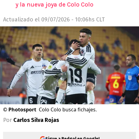
y la nueva joya de Colo Colo
Actualizado el
09/07/2026 - 10:06hs CLT
©
Photosport
Colo Colo busca fichajes.
Por
Carlos Silva Rojas
Sigue a Redgol en Google!