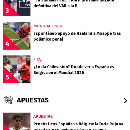
"En Sudamérica...": ANFP presume llegada
definitiva del VAR a la B
3
MUNDIAL 2026
Espontáneo apoyo de Haaland a Mbappé tras
polémico penal
4
FIFA
¿Lo da Chilevisión? Dónde ver a España vs
Bélgica en el Mundial 2026
5
APUESTAS
APUESTAS
Pronósticos España vs Bélgica: la Furia Roja va
por otro arco invicto y el pase a semis