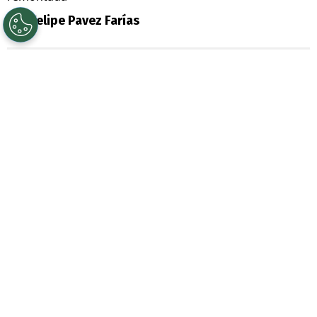
Por
Felipe Pavez Farías
Sigue a Redgol en Google!
Universidad de Chile
renueva las energías
para este segundo semestre. Con
Fernando Gago
ya acumula una
importante racha de victorias y sigue con
la fe intacta para un histórico remontazo
en la
Liga de Primera
.
Más allá de las polémicas fuera de la
cancha a nivel dirigencia, la U elevó su