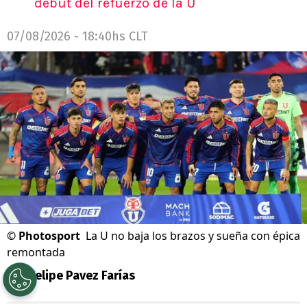
debut del refuerzo de la U
07/08/2026 - 18:40hs CLT
©
Photosport
La U no baja los brazos y sueña con épica
remontada
Por
Felipe Pavez Farías