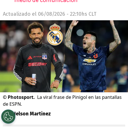
medio de comunicación
Actualizado el
06/08/2026 - 22:10hs CLT
©
Photosport.
La viral frase de Pinigol en las pantallas
de ESPN.
Por
Nelson Martinez