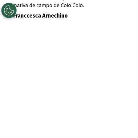
alternativa de campo de Colo Colo.
Por
Franccesca Arnechino
Sigue a Redgol en Google!
Colo Colo
todavía no cierra el
mercado de
fichajes
. Luego de la llegada de
Vozinha
como su incorporación estrella, en Macul
siguen atentos a las oportunidades que
puedan aparecer antes del
cierre del libro
de pases.
El Cacique tenía como objetivo
sumar más