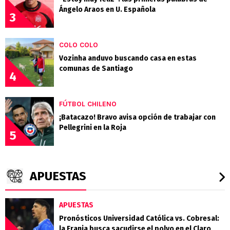
Ángelo Araos en U. Española
3
COLO COLO
Vozinha anduvo buscando casa en estas
comunas de Santiago
4
FÚTBOL CHILENO
¡Batacazo! Bravo avisa opción de trabajar con
Pellegrini en la Roja
5
APUESTAS
APUESTAS
Pronósticos Universidad Católica vs. Cobresal:
la Franja busca sacudirse el polvo en el Claro