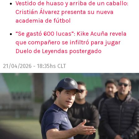
Vestido de huaso y arriba de un caballo:
Cristián Álvarez presenta su nueva
academia de fútbol
“Se gastó 600 lucas”: Kike Acuña revela
que compañero se infiltró para jugar
Duelo de Leyendas postergado
21/04/2026 - 18:35hs CLT