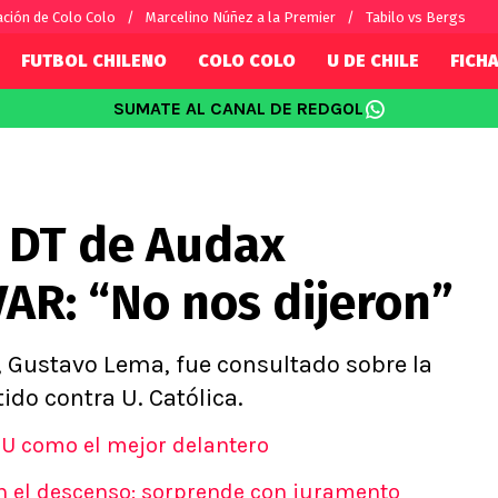
ción de Colo Colo
Marcelino Núñez a la Premier
Tabilo vs Bergs
FUTBOL CHILENO
COLO COLO
U DE CHILE
FICHA
SUMATE AL CANAL DE REDGOL
SUDAMÉRICA
EUROPA
Internacional
Copa Libertadores
Champions L
sorio
Copa Sudamericana
Europa Leag
l DT de Audax
Sánchez
Fútbol Argentino
Conference 
Palacios
Fútbol Brasileño
Ligue 1
VAR: “No nos dijeron”
s por el mundo
Premier Leag
Serie A
La Liga
, Gustavo Lema, fue consultado sobre la
Bundesliga
tido contra U. Católica.
a U como el mejor delantero
on el descenso: sorprende con juramento