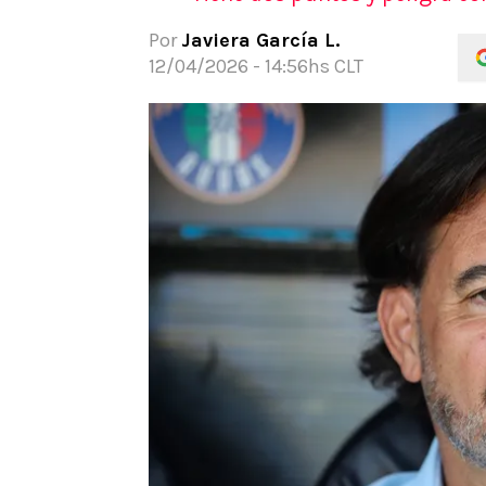
APUESTAS
Por
Javiera García L.
Noticias
12/04/2026 - 14:56hs CLT
Guías
Códigos
Pronósticos
Apuesta del día
Apuestas Mundial 2026