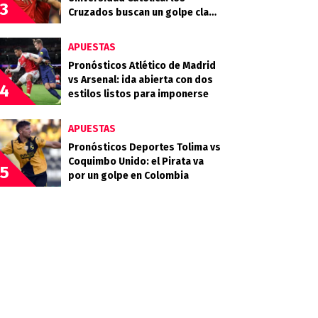
3
Cruzados buscan un golpe clave
en Guayaquil
APUESTAS
Pronósticos Atlético de Madrid
vs Arsenal: ida abierta con dos
4
estilos listos para imponerse
APUESTAS
Pronósticos Deportes Tolima vs
Coquimbo Unido: el Pirata va
5
por un golpe en Colombia