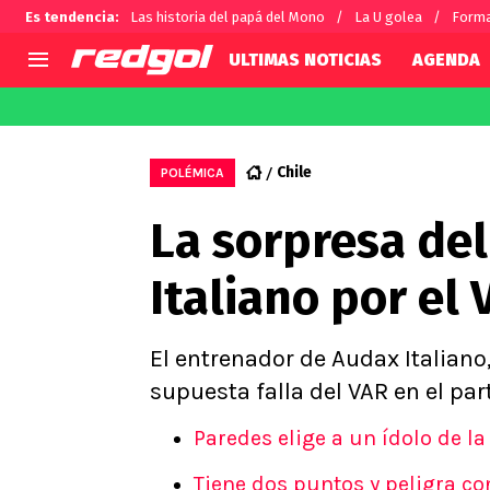
Es tendencia
:
Las historia del papá del Mono
La U golea
Forma
ULTIMAS NOTICIAS
AGENDA
AGENDA
CHILE
MUNDO
Hoy en TV
Selección Chilena
Fútbol 
Chile
POLÉMICA
Colo Colo
Darío O
La sorpresa de
U de Chile
Alexis 
U Católica
Carlos 
Italiano por el 
Campeonato Nacional
Chileno
Primera B
Segunda División
El entrenador de Audax Italiano
Copa Chile
supuesta falla del VAR en el par
Supercopa Chile
Paredes elige a un ídolo de l
Campeonato Femenino
Tiene dos puntos y peligra c