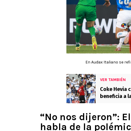
En Audax Italiano se ref
VER TAMBIÉN
Coke Hevia c
beneficia a l
“No nos dijeron”: E
habla de la polémic