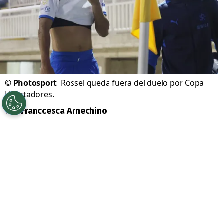
©
Photosport
Rossel queda fuera del duelo por Copa
Libertadores.
Por
Franccesca Arnechino
Sigue a Redgol en Google!
Universidad Católica
recibió una mala
noticia en la previa de su esperado duelo
ante Estudiantes de La Plata por octavos de