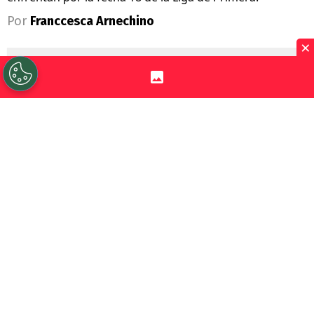
Por
Franccesca Arnechino
×
Sigue a Redgol en Google!
Universidad de Chile
junto a su
mainsponsor
Jugabet
, enfrenta a
Palestino
por la Fecha 18 de la Liga de
Primera, dos equipos que atraviesan un
gran presente en el torneo.
La U llega tras dos triunfos consecutivos y
con
Eduardo Vargas
como figura
,
resultados que la dejaron como única