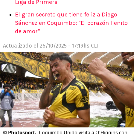
Liga de Primera
El gran secreto que tiene feliz a Diego
Sánchez en Coquimbo: “El corazón llenito
de amor”
Actualizado el
26/10/2025 - 17:19hs CLT
©
Photosport.
Coquimbo Unido visita a O'Higgins con