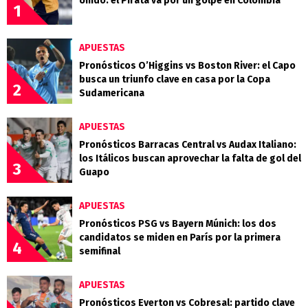
Unido: el Pirata va por un golpe en Colombia
1
APUESTAS
Pronósticos O’Higgins vs Boston River: el Capo
busca un triunfo clave en casa por la Copa
2
Sudamericana
APUESTAS
Pronósticos Barracas Central vs Audax Italiano:
los Itálicos buscan aprovechar la falta de gol del
3
Guapo
APUESTAS
Pronósticos PSG vs Bayern Múnich: los dos
candidatos se miden en París por la primera
4
semifinal
APUESTAS
Pronósticos Everton vs Cobresal: partido clave