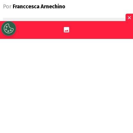
Por
Franccesca Arnechino
×
Sigue a Redgol en Google!
Universidad de Chile
junto a su
mainsponsor
Jugabet
, enfrenta a
Palestino
por la Fecha 18 de la Liga de
Primera, dos equipos que atraviesan un
gran presente en el torneo.
La U llega tras dos triunfos consecutivos y
con
Eduardo Vargas
como figura
,
resultados que la dejaron como única