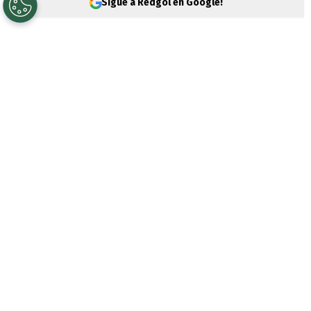
Sigue a Redgol en Google!
Fernando Gago
tiene una complicación
para el próximo partido de
Universidad de
Chile
. Por esta razón, debe recurrir a
Tobías Reinhart
, aunque el panorama no
es muy sencillo.
Los Azules han comenzado la segunda
rueda de la Liga de Primera con
dos
importantes triunfos ante Audax
Italiano y Huachipato
. Están en el 3°
lugar, a 12 puntos de Colo Colo. La pelea por
el título parece muy cuesta arriba,
pero