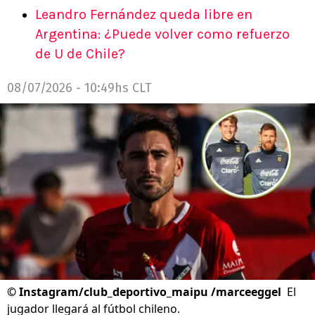
Leandro Fernández queda libre en
Argentina: ¿Puede volver como refuerzo
de U de Chile?
08/07/2026 - 10:49hs CLT
©
Instagram/club_deportivo_maipu /marceeggel
El
jugador llegará al fútbol chileno.