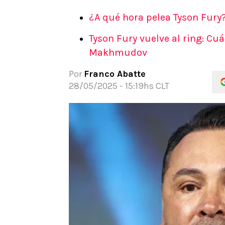
APUESTAS
¿A qué hora pelea Tyson Fury
Noticias
Tyson Fury vuelve al ring: Cu
Guías
Makhmudov
Códigos
Pronósticos
Por
Franco Abatte
Apuesta del día
28/05/2025 - 15:19hs CLT
Apuestas Mundial 2026