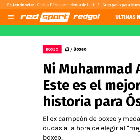
Es tendencia
:
Cecilia Pérez presidenta de la U
Gran paso para Nue
ULTIMAS N
AGENDA
CHILE
MUNDO
Hoy en TV
Selección Chilena
Fútbol 
Boxeo
BOXEO
Colo Colo
Darío O
Ni Muhammad Al
U de Chile
Alexis 
U Católica
Carlos 
Este es el mejo
Campeonato Nacional
Chileno
Primera B
historia para Ó
Segunda División
Copa Chile
Supercopa Chile
El ex campeón de boxeo y medal
Campeonato Femenino
dudas a la hora de elegir al "m
boxeo.