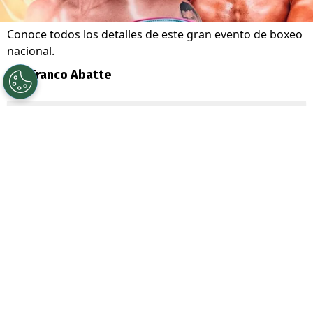
Conoce todos los detalles de este gran evento de boxeo
nacional.
Por
Franco Abatte
Sigue a Redgol en Google!
Carlos Cruzat Pacheco
es uno de los
grandes nombres que ha dado Chile en
el
boxeo
internacional.
El histórico
“Cruz”
fue campeón mundial de peso crucero de
la IBA y
dejó un gran legado que hoy
buscan repetir sus familiares.