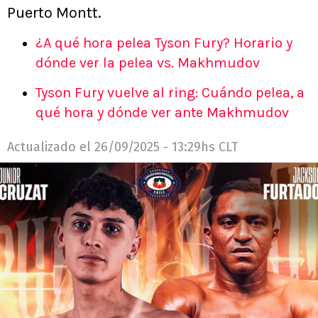
Puerto Montt.
¿A qué hora pelea Tyson Fury? Horario y
dónde ver la pelea vs. Makhmudov
Tyson Fury vuelve al ring: Cuándo pelea, a
qué hora y dónde ver ante Makhmudov
Actualizado el
26/09/2025 - 13:29hs CLT