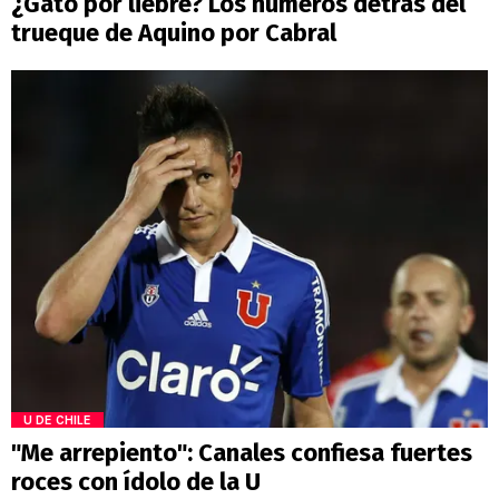
¿Gato por liebre? Los números detrás del
trueque de Aquino por Cabral
U DE CHILE
"Me arrepiento": Canales confiesa fuertes
roces con ídolo de la U