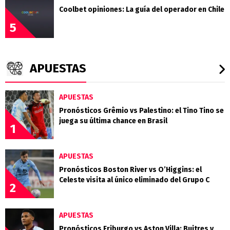
Coolbet opiniones: La guía del operador en Chile
5
APUESTAS
APUESTAS
Pronósticos Grêmio vs Palestino: el Tino Tino se
juega su última chance en Brasil
1
APUESTAS
Pronósticos Boston River vs O’Higgins: el
Celeste visita al único eliminado del Grupo C
2
APUESTAS
Pronósticos Friburgo vs Aston Villa: Buitres y