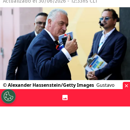
Actualizado el
30/06/2026 - 12:33hs CLT
×
©
Alexander Hassenstein/Getty Images
Gustavo
Alfaro brindó una conferencia de prensa muy extensa
tras la épica victoria vs Alemania.
Por
Jorge Rubio
Sigue a Redgol en Google!