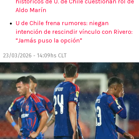
históricos de U. de Chile cuestionan rol de
Aldo Marín
U de Chile frena rumores: niegan
intención de rescindir vínculo con Rivero:
“Jamás puso la opción”
23/03/2026 - 14:09hs CLT