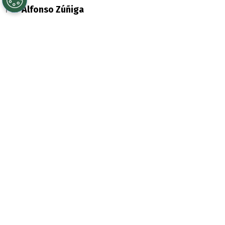
Por
Alfonso Zúñiga
Sigue a Redgol en Google!
Luego del sexto día de formalizaciones en
el marco del Caso Sartor, el ex presidente
de Azul Azul,
Michael Clark
, sacó la voz a
las afueras del Centro de Justicia donde
puso fecha para hacer sus descargos sobre
los delitos que se le imputan.
A juicio del otrora timonel de la
Universidad de Chile, “
se han dicho