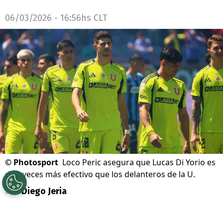
06/03/2026 - 16:56hs CLT
©
Photosport
Loco Peric asegura que Lucas Di Yorio es
diez veces más efectivo que los delanteros de la U.
Por
Diego Jeria
Sigue a Redgol en Google!