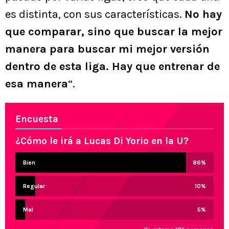
es distinta, con sus características.
No hay
que comparar, sino que buscar la mejor
manera para buscar mi mejor versión
dentro de esta liga. Hay que entrenar de
esa manera
“.
Encuesta
¿Cómo le irá a Lucas Di Yorio en la U?
Bien
86
%
Regular
10
%
Mal
5
%