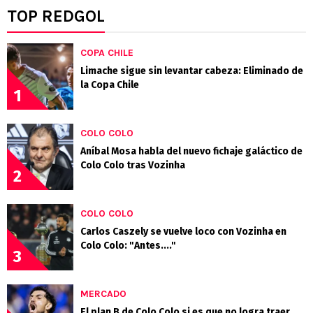
TOP REDGOL
COPA CHILE
Limache sigue sin levantar cabeza: Eliminado de
la Copa Chile
1
COLO COLO
Aníbal Mosa habla del nuevo fichaje galáctico de
Colo Colo tras Vozinha
2
COLO COLO
Carlos Caszely se vuelve loco con Vozinha en
Colo Colo: "Antes...."
3
MERCADO
El plan B de Colo Colo si es que no logra traer