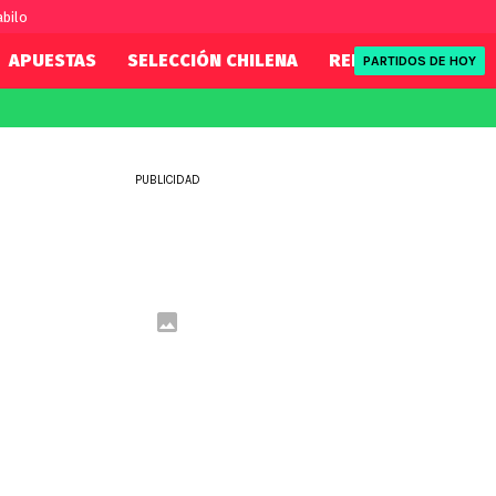
abilo
APUESTAS
SELECCIÓN CHILENA
REDSPORT
TENI
PARTIDOS DE HOY
FIFA
REDSPORT
eague
Mundial 2026
Tenis
PUBLICIDAD
ue
Eliminatorias
Formula 1
League
NBA
Rugby
ue
UFC
WWE
Boxeo