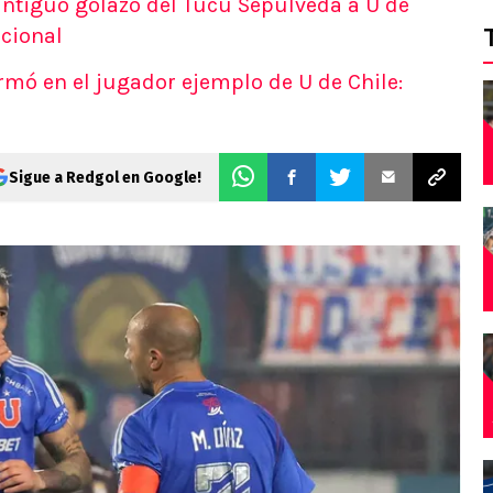
 antiguo golazo del Tucu Sepúlveda a U de
acional
rmó en el jugador ejemplo de U de Chile:
Sigue a Redgol en Google!