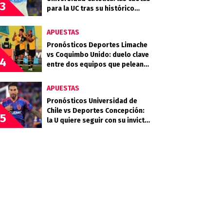
3
para la UC tras su histórico
triunfo en La Bombonera
APUESTAS
Pronósticos Deportes Limache
vs Coquimbo Unido: duelo clave
4
entre dos equipos que pelean
arriba
APUESTAS
Pronósticos Universidad de
Chile vs Deportes Concepción:
5
la U quiere seguir con su invicto
en casa