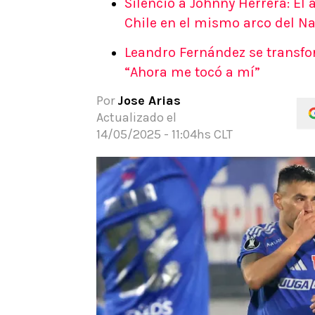
Silenció a Johnny Herrera: El
APUESTAS
Chile en el mismo arco del N
Noticias
Leandro Fernández se transfo
Guías
“Ahora me tocó a mí”
Códigos
Pronósticos
Por
Jose Arias
Apuesta del día
Actualizado el
14/05/2025 - 11:04hs CLT