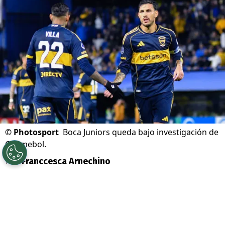
©
Photosport
Boca Juniors queda bajo investigación de
Conmebol.
Por
Franccesca Arnechino
Sigue a Redgol en Google!