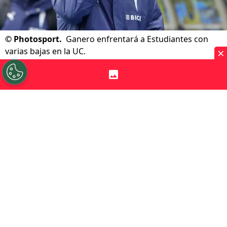
©
Photosport.
Ganero enfrentará a Estudiantes con
×
varias bajas en la UC.
Por
Patricio Echagüe
Sigue a Redgol en Google!
VER TAMBIÉN
Arancibia complica a la UC antes de
Copa Libertadores
Universidad Católica
sacó adelante un